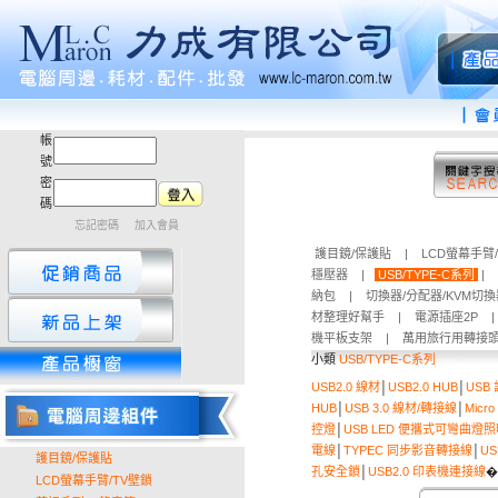
帳
號
密
碼
忘記密碼
加入會員
護目鏡/保護貼
|
LCD螢幕手臂
穩壓器
|
USB/TYPE-C系列
|
納包
|
切換器/分配器/KVM切
材整理好幫手
|
電源插座2P
機平板支架
|
萬用旅行用轉接
小類
USB/TYPE-C系列
USB2.0 線材
│
USB2.0 HUB
│
USB
HUB
│
USB 3.0 線材/轉接線
│
Micr
控燈
│
USB LED 便攜式可彎曲燈
電線
│
TYPEC 同步影音轉接線
│
US
護目鏡/保護貼
孔安全鎖
│
USB2.0 印表機連接線
�
LCD螢幕手臂/TV壁鎖