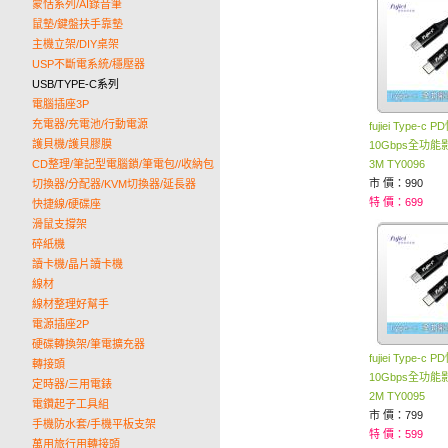
蒙恬系列/AI錄音筆
鼠墊/鍵盤扶手靠墊
主機立架/DIY桌架
USP不斷電系統/穩壓器
USB/TYPE-C系列
電腦插座3P
充電器/充電池/行動電源
fujiei Type-c 
護貝機/護貝膠膜
10Gbps全功
CD整理/筆記型電腦鎖/筆電包//收納包
3M TY0096
市 價：990
切換器/分配器/KVM切換器/延長器
特 價：699
快捷線/硬碟座
滑鼠支撐架
碎紙機
讀卡機/晶片讀卡機
線材
線材整理好幫手
電源插座2P
硬碟轉換架/筆電擴充器
fujiei Type-c 
轉接頭
10Gbps全功
定時器/三用電錶
2M TY0095
電鑽起子工具組
市 價：799
手機防水套/手機平板支架
特 價：599
萬用旅行用轉接頭