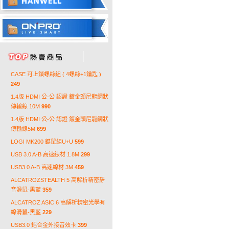
CASE 可上鎖螺絲組 ( 4螺絲+1鑰匙 )
249
1.4版 HDMI 公-公 認證 鍍金頭尼龍網狀
傳輸線 10M
990
1.4版 HDMI 公-公 認證 鍍金頭尼龍網狀
傳輸線5M
699
LOGI MK200 鍵鼠組U+U
599
USB 3.0 A-B 高速線材 1.8M
299
USB3.0 A-B 高速線材 3M
459
ALCATROZSTEALTH 5 高解析精密靜
音滑鼠-黑藍
359
ALCATROZ ASIC 6 高解析精密光學有
線滑鼠-黑藍
229
USB3.0 鋁合金外接音效卡
399