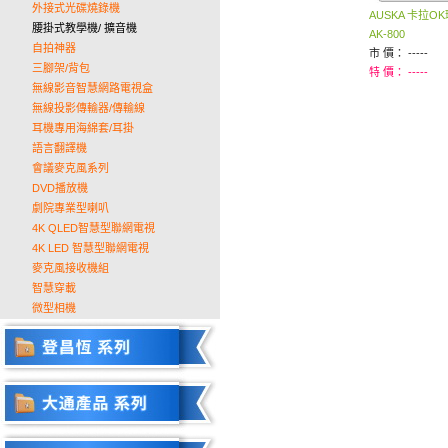
外接式光碟燒錄機
AUSKA 卡拉O
腰掛式教學機/ 擴音機
AK-800
自拍神器
市 價： -----
三腳架/背包
特 價： -----
無線影音智慧網路電視盒
無線投影傳輸器/傳輸線
耳機專用海綿套/耳掛
語言翻譯機
會議麥克風系列
DVD播放機
劇院專業型喇叭
4K QLED智慧型聯網電視
4K LED 智慧型聯網電視
麥克風接收機組
智慧穿載
微型相機