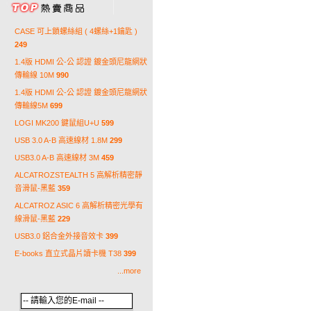
CASE 可上鎖螺絲組 ( 4螺絲+1鑰匙 )
249
1.4版 HDMI 公-公 認證 鍍金頭尼龍網狀
傳輸線 10M
990
1.4版 HDMI 公-公 認證 鍍金頭尼龍網狀
傳輸線5M
699
LOGI MK200 鍵鼠組U+U
599
USB 3.0 A-B 高速線材 1.8M
299
USB3.0 A-B 高速線材 3M
459
ALCATROZSTEALTH 5 高解析精密靜
音滑鼠-黑藍
359
ALCATROZ ASIC 6 高解析精密光學有
線滑鼠-黑藍
229
USB3.0 鋁合金外接音效卡
399
E-books 直立式晶片讀卡機 T38
399
...more