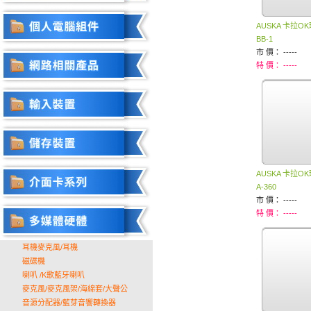
AUSKA 卡拉O
BB-1
市 價： -----
特 價： -----
AUSKA 卡拉O
A-360
市 價： -----
特 價： -----
耳機麥克風/耳機
磁碟機
喇叭 /K歌藍牙喇叭
麥克風/麥克風架/海綿套/大聲公
音源分配器/藍芽音響轉換器