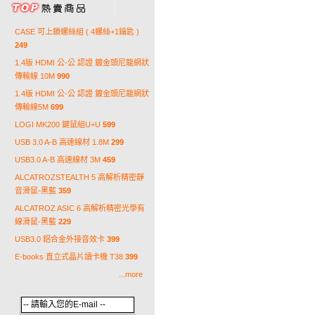
CASE 可上鎖螺絲組 ( 4螺絲+1鑰匙 )
249
1.4版 HDMI 公-公 認證 鍍金頭尼龍網狀
傳輸線 10M
990
1.4版 HDMI 公-公 認證 鍍金頭尼龍網狀
傳輸線5M
699
LOGI MK200 鍵鼠組U+U
599
USB 3.0 A-B 高速線材 1.8M
299
USB3.0 A-B 高速線材 3M
459
ALCATROZSTEALTH 5 高解析精密靜
音滑鼠-黑藍
359
ALCATROZ ASIC 6 高解析精密光學有
線滑鼠-黑藍
229
USB3.0 鋁合金外接音效卡
399
E-books 直立式晶片讀卡機 T38
399
...more