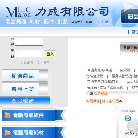
帳
號
密
碼
忘記密碼
加入會員
耳機麥克風/耳機
|
磁碟機
|
光碟燒錄機
|
腰掛式教學機/ 
耳機專用海綿套/耳掛
|
語言翻
4K LED 智慧型聯網電視
|
麥克
小類
智慧穿載
智慧手錶
│
藍牙定位器
�