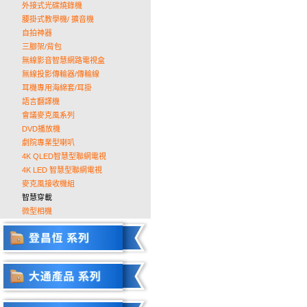
外接式光碟燒錄機
腰掛式教學機/ 擴音機
自拍神器
三腳架/背包
無線影音智慧網路電視盒
無線投影傳輸器/傳輸線
耳機專用海綿套/耳掛
語言翻譯機
會議麥克風系列
DVD播放機
劇院專業型喇叭
4K QLED智慧型聯網電視
4K LED 智慧型聯網電視
麥克風接收機組
智慧穿載
微型相機