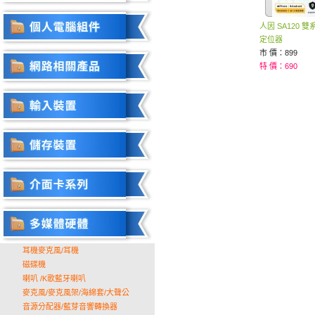
人因 SA120 
定位器
市 價：899
特 價：690
耳機麥克風/耳機
磁碟機
喇叭 /K歌藍牙喇叭
麥克風/麥克風架/海綿套/大聲公
音源分配器/藍芽音響轉換器