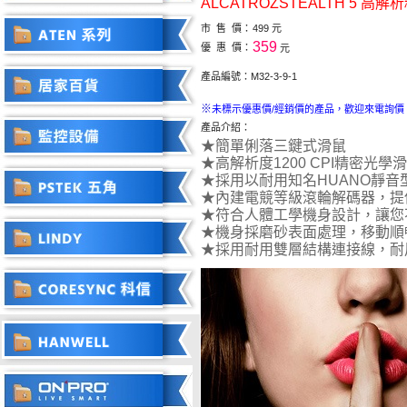
ALCATROZSTEALTH 5 高
市 售 價：
499 元
359
優 惠 價：
元
產品編號：M32-3-9-1
※
未標示優惠價/經銷價的產品，歡迎來電詢價
產品介紹：
★簡單俐落三鍵式滑鼠
★高解析度1200 CPI精密光學
★採用以耐用知名HUANO靜
★內建電競等級滾輪解碼器，提
★符合人體工學機身設計，讓您
★機身採磨砂表面處理，移動順
★採用耐用雙層結構連接線，耐