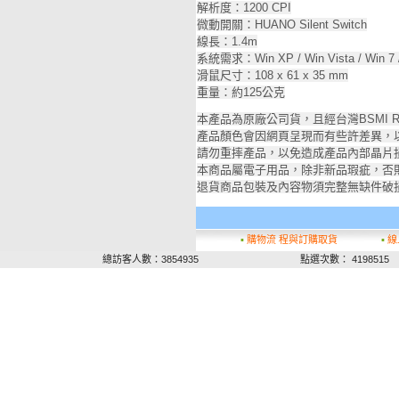
解析度：1200 CPI
微動開關：HUANO Silent Switch
線長：1.4m
系統需求：Win XP / Win Vista / Win 7 
滑鼠尺寸：108 x 61 x 35 mm
重量：約125公克
本產品為原廠公司貨，且經台灣BSMI R3
產品顏色會因網頁呈現而有些許差異，
請勿重摔產品，以免造成產品內部晶片
本商品屬電子用品，除非新品瑕疵，否
退貨商品包裝及內容物須完整無缺件破
▪
購物流 程與訂購取貨
▪
線
總訪客人數：3854935
點選次數： 4198515