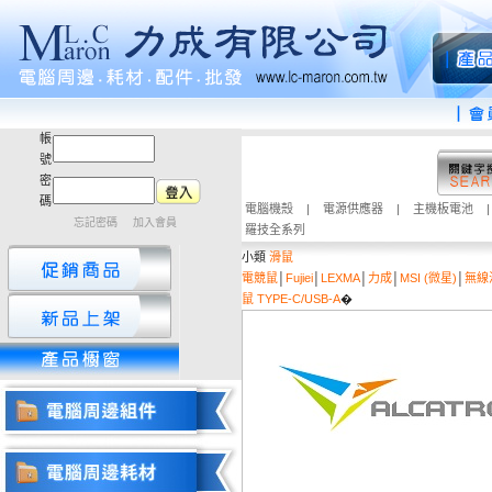
帳
號
密
碼
電腦機殼
|
電源供應器
|
主機板電池
忘記密碼
加入會員
羅技全系列
小類
滑鼠
電競鼠
│
Fujiei
│
LEXMA
│
力成
│
MSI (微星)
│
無線
鼠 TYPE-C/USB-A
�