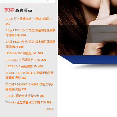
CASE 可上鎖螺絲組 ( 4螺絲+1鑰匙 )
249
1.4版 HDMI 公-公 認證 鍍金頭尼龍網狀
傳輸線 10M
990
1.4版 HDMI 公-公 認證 鍍金頭尼龍網狀
傳輸線5M
699
LOGI MK200 鍵鼠組U+U
599
USB 3.0 A-B 高速線材 1.8M
299
USB3.0 A-B 高速線材 3M
459
ALCATROZSTEALTH 5 高解析精密靜
音滑鼠-黑藍
359
ALCATROZ ASIC 6 高解析精密光學有
線滑鼠-黑藍
229
USB3.0 鋁合金外接音效卡
399
E-books 直立式晶片讀卡機 T38
399
...more