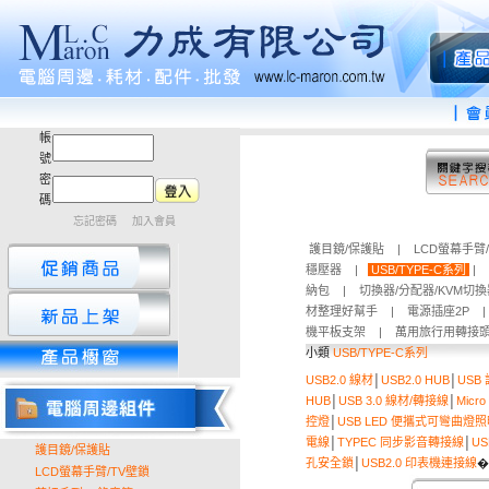
帳
號
密
碼
忘記密碼
加入會員
護目鏡/保護貼
|
LCD螢幕手臂
穩壓器
|
USB/TYPE-C系列
|
納包
|
切換器/分配器/KVM切
材整理好幫手
|
電源插座2P
機平板支架
|
萬用旅行用轉接
小類
USB/TYPE-C系列
USB2.0 線材
│
USB2.0 HUB
│
USB
HUB
│
USB 3.0 線材/轉接線
│
Micr
控燈
│
USB LED 便攜式可彎曲燈
電線
│
TYPEC 同步影音轉接線
│
US
護目鏡/保護貼
孔安全鎖
│
USB2.0 印表機連接線
�
LCD螢幕手臂/TV壁鎖