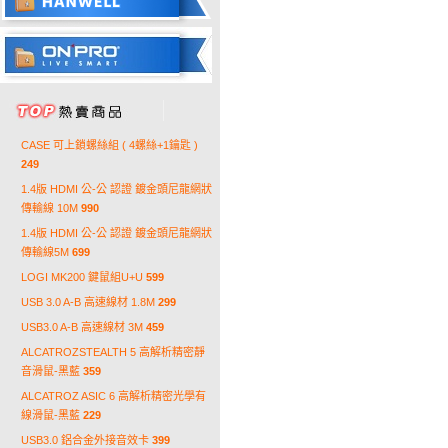
CASE 可上鎖螺絲組 ( 4螺絲+1鑰匙 )
249
1.4版 HDMI 公-公 認證 鍍金頭尼龍網狀
傳輸線 10M
990
1.4版 HDMI 公-公 認證 鍍金頭尼龍網狀
傳輸線5M
699
LOGI MK200 鍵鼠組U+U
599
USB 3.0 A-B 高速線材 1.8M
299
USB3.0 A-B 高速線材 3M
459
ALCATROZSTEALTH 5 高解析精密靜
音滑鼠-黑藍
359
ALCATROZ ASIC 6 高解析精密光學有
線滑鼠-黑藍
229
USB3.0 鋁合金外接音效卡
399