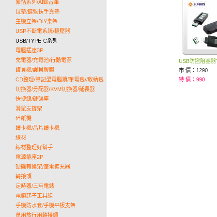
蒙恬系列/AI錄音筆
鼠墊/鍵盤扶手靠墊
主機立架/DIY桌架
USP不斷電系統/穩壓器
USB/TYPE-C系列
電腦插座3P
充電器/充電池/行動電源
USB防盜阻塞器TL
護貝機/護貝膠膜
市 價：1290
CD整理/筆記型電腦鎖/筆電包//收納包
特 價：990
切換器/分配器/KVM切換器/延長器
快捷線/硬碟座
滑鼠支撐架
碎紙機
讀卡機/晶片讀卡機
線材
線材整理好幫手
電源插座2P
硬碟轉換架/筆電擴充器
轉接頭
定時器/三用電錶
電鑽起子工具組
手機防水套/手機平板支架
萬用旅行用轉接頭